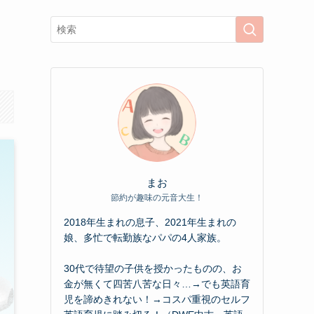
まお
節約が趣味の元音大生！
2018年生まれの息子、2021年生まれの
娘、多忙で転勤族なパパの4人家族。
30代で待望の子供を授かったものの、お
金が無くて四苦八苦な日々…→でも英語育
児を諦めきれない！→コスパ重視のセルフ