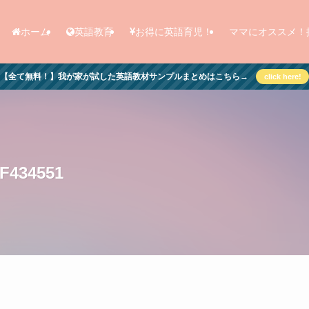
ホーム
英語教育
お得に英語育児！
ママにオススメ！
【全て無料！】我が家が試した英語教材サンプルまとめはこちら→
click here!
1F434551