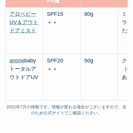
PA値
アロベビー
SPF15
80g
ミス
UV＆アウト
＋＋
ラサ
ドアミスト
た液
anone
baby
SPF20
50g
クリ
トータルア
＋＋
（保
ウトドアUV
あり
2022年7月の情報です。情報が変わる場合がございますので、念
のため公式サイトでご確認ください。