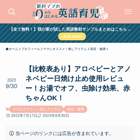
【全て無料！】我が家が試した英語教材サンプルまとめはこちら→
click here!
ホーム
プロフィール
ママにオススメ！推しアイテム
美容・健康
【比較表あり】アロベビーとアノ
ネベビー日焼け止め使用レビュ
2023
9/30
ー！お湯でオフ、虫除け効果、赤
ちゃんOK！
ママにオススメ！推しアイテム
美容・健康
2022年7月17日
2023年9月30日
当ページのリンクには広告が含まれています。