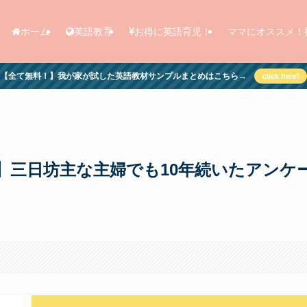
ホーム
英語教育
お得に英語育児！
ママにオススメ！
【全て無料！】我が家が試した英語教材サンプルまとめはこちら→
click here!
】三日坊主な主婦でも10年続いたアンケ