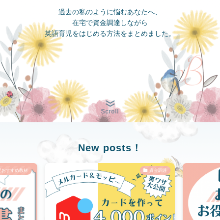
過去の私のように悩むあなたへ、
在宅で資金調達しながら
英語育児をはじめる方法をまとめました。
Scroll
New posts！
児おすすめ教材
資金調達