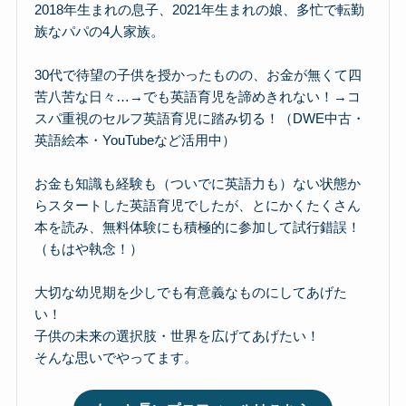
2018年生まれの息子、2021年生まれの娘、多忙で転勤
族なパパの4人家族。
30代で待望の子供を授かったものの、お金が無くて四
苦八苦な日々…→でも英語育児を諦めきれない！→コ
スパ重視のセルフ英語育児に踏み切る！（DWE中古・
英語絵本・YouTubeなど活用中）
お金も知識も経験も（ついでに英語力も）ない状態か
らスタートした英語育児でしたが、とにかくたくさん
本を読み、無料体験にも積極的に参加して試行錯誤！
（もはや執念！）
大切な幼児期を少しでも有意義なものにしてあげた
い！
子供の未来の選択肢・世界を広げてあげたい！
そんな思いでやってます。