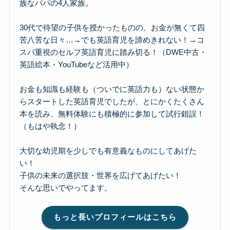
族なパパの4人家族。
30代で待望の子供を授かったものの、お金が無くて四
苦八苦な日々…→でも英語育児を諦めきれない！→コ
スパ重視のセルフ英語育児に踏み切る！（DWE中古・
英語絵本・YouTubeなど活用中）
お金も知識も経験も（ついでに英語力も）ない状態か
らスタートした英語育児でしたが、とにかくたくさん
本を読み、無料体験にも積極的に参加して試行錯誤！
（もはや執念！）
大切な幼児期を少しでも有意義なものにしてあげた
い！
子供の未来の選択肢・世界を広げてあげたい！
そんな思いでやってます。
もっと長いプロフィールはこちら