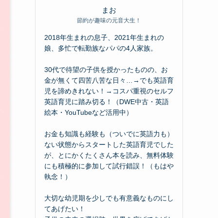
まお
節約が趣味の元音大生！
2018年生まれの息子、2021年生まれの
娘、多忙で転勤族なパパの4人家族。
30代で待望の子供を授かったものの、お
金が無くて四苦八苦な日々…→でも英語育
児を諦めきれない！→コスパ重視のセルフ
英語育児に踏み切る！（DWE中古・英語
絵本・YouTubeなど活用中）
お金も知識も経験も（ついでに英語力も）
ない状態からスタートした英語育児でした
が、とにかくたくさん本を読み、無料体験
にも積極的に参加して試行錯誤！（もはや
執念！）
大切な幼児期を少しでも有意義なものにし
てあげたい！