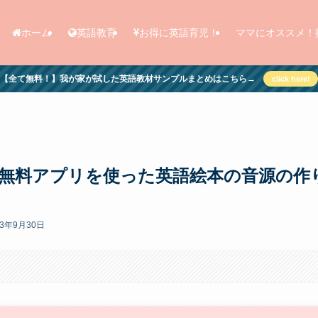
ホーム
英語教育
お得に英語育児！
ママにオススメ！
【全て無料！】我が家が試した英語教材サンプルまとめはこちら→
click here!
】無料アプリを使った英語絵本の音源の作
23年9月30日