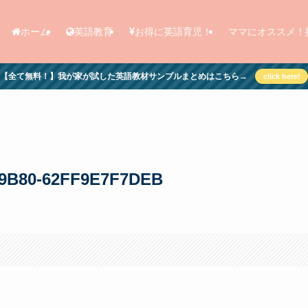
ホーム
英語教育
お得に英語育児！
ママにオススメ！
【全て無料！】我が家が試した英語教材サンプルまとめはこちら→
click here!
-9B80-62FF9E7F7DEB