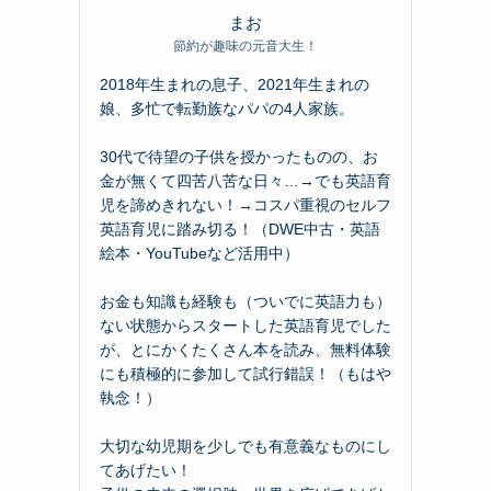
まお
節約が趣味の元音大生！
2018年生まれの息子、2021年生まれの
娘、多忙で転勤族なパパの4人家族。
30代で待望の子供を授かったものの、お
金が無くて四苦八苦な日々…→でも英語育
児を諦めきれない！→コスパ重視のセルフ
英語育児に踏み切る！（DWE中古・英語
絵本・YouTubeなど活用中）
お金も知識も経験も（ついでに英語力も）
ない状態からスタートした英語育児でした
が、とにかくたくさん本を読み、無料体験
にも積極的に参加して試行錯誤！（もはや
執念！）
大切な幼児期を少しでも有意義なものにし
てあげたい！