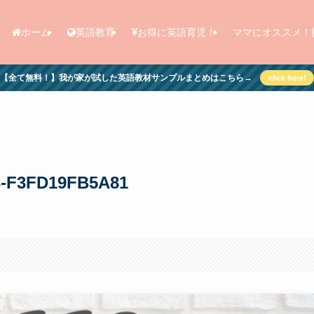
ホーム
英語教育
お得に英語育児！
ママにオススメ！
【全て無料！】我が家が試した英語教材サンプルまとめはこちら→
click here!
3-F3FD19FB5A81