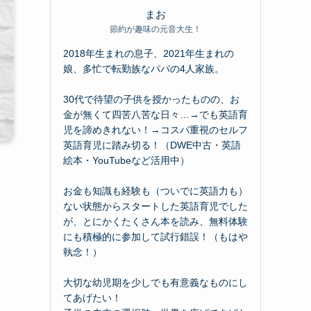
まお
節約が趣味の元音大生！
2018年生まれの息子、2021年生まれの
娘、多忙で転勤族なパパの4人家族。
30代で待望の子供を授かったものの、お
金が無くて四苦八苦な日々…→でも英語育
児を諦めきれない！→コスパ重視のセルフ
英語育児に踏み切る！（DWE中古・英語
絵本・YouTubeなど活用中）
お金も知識も経験も（ついでに英語力も）
ない状態からスタートした英語育児でした
が、とにかくたくさん本を読み、無料体験
にも積極的に参加して試行錯誤！（もはや
執念！）
大切な幼児期を少しでも有意義なものにし
てあげたい！