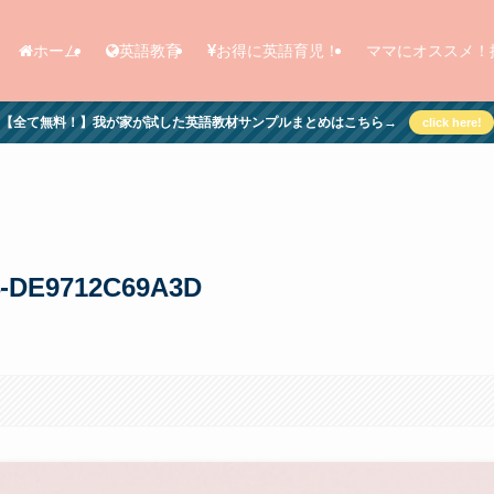
ホーム
英語教育
お得に英語育児！
ママにオススメ！
【全て無料！】我が家が試した英語教材サンプルまとめはこちら→
click here!
4-DE9712C69A3D