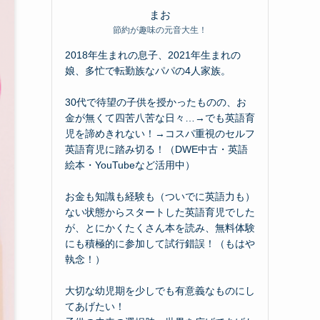
まお
節約が趣味の元音大生！
2018年生まれの息子、2021年生まれの
娘、多忙で転勤族なパパの4人家族。
30代で待望の子供を授かったものの、お
金が無くて四苦八苦な日々…→でも英語育
児を諦めきれない！→コスパ重視のセルフ
英語育児に踏み切る！（DWE中古・英語
絵本・YouTubeなど活用中）
お金も知識も経験も（ついでに英語力も）
ない状態からスタートした英語育児でした
が、とにかくたくさん本を読み、無料体験
にも積極的に参加して試行錯誤！（もはや
執念！）
大切な幼児期を少しでも有意義なものにし
てあげたい！